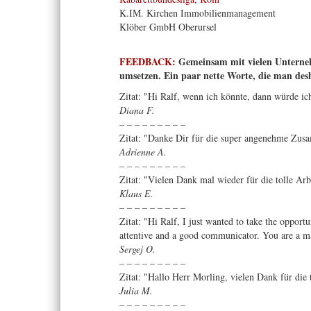
K.IM. Kirchen Immobilienmanagement
Klöber GmbH Oberursel
FEEDBACK:
Gemeinsam mit vielen Unterneh
umsetzen. Ein paar nette Worte, die man de
Zitat: "Hi Ralf, wenn ich könnte, dann würde 
Diana F.
– – – – – – – – –
Zitat: "Danke Dir für die super angenehme Zusa
Adrienne A.
– – – – – – – – –
Zitat: "Vielen Dank mal wieder für die tolle Ar
Klaus E.
– – – – – – – – –
Zitat: "Hi Ralf, I just wanted to take the oppor
attentive and a good communicator. You are a ma
Sergej O.
– – – – – – – – –
Zitat: "Hallo Herr Morling, vielen Dank für die
Julia M.
– – – – – – – – –