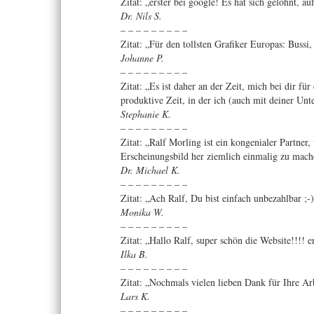
Zitat: „erster bei google! Es hat sich gelohnt, auf 
Dr. Nils S.
– – – – – – – – –
Zitat: „Für den tollsten Grafiker Europas: Bussi,
Johanne P.
– – – – – – – – –
Zitat: „Es ist daher an der Zeit, mich bei dir 
produktive Zeit, in der ich (auch mit deiner Unte
Stephanie K.
– – – – – – – – –
Zitat: „Ralf Morling ist ein kongenialer Partne
Erscheinungsbild her ziemlich einmalig zu mac
Dr. Michael K.
– – – – – – – – –
Zitat: „Ach Ralf, Du bist einfach unbezahlbar ;
Monika W.
– – – – – – – – –
Zitat: „Hallo Ralf, super schön die Website!!!! 
Ilka B.
– – – – – – – – –
Zitat: „Nochmals vielen lieben Dank für Ihre Arb
Lars K.
– – – – – – – – –