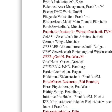
Evonik Industries AG, Essen
Federated Asset Management, Frankfurt/M.
Fischer DMC World GmbH
Fliegende Volksbühne Frankfurt
Fördererkreis Musik Main-Taunus, Flörsheim
FondsServiceBank, München
Fraunhofer-Institut für Werkstoffmechanik IWM
GefAS - Gesellschaft für Arbeitssicherheit
German Wings, München
GESSLER Akkumulatorentechnik, Rodgau
GEW Gewerkschaft Erziehung und Wissenschaf
GFFB gGmbH, Frankfurt/M.
Graf Heim+Garten, Dreieich
GRUNER & JAHR, Hamburg
Harder.Architekten, Hagen
Hildebrand Elektrotechnik, Frankfurt/M.
HirschGarten Restaurant, Bad Homburg
Horas Physiotherapie, Frankfurt
Hüthig Verlag, Heidelberg
Initiative Pro Höchst, Frankfurt/M.-Höchst
IZE Informationszentrale der Elektrizitätswirtsc
Journal Frankfurt
Kabarettbundesliga, Köln