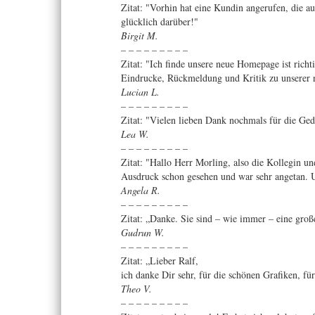
Zitat: "Vorhin hat eine Kundin angerufen, die a
glücklich darüber!"
Birgit M.
– – – – – – – – –
Zitat: "Ich finde unsere neue Homepage ist richt
Eindrucke, Rückmeldung und Kritik zu unserer n
Lucian L.
– – – – – – – – –
Zitat: "Vielen lieben Dank nochmals für die Ge
Lea W.
– – – – – – – – –
Zitat: "Hallo Herr Morling, also die Kollegin un
Ausdruck schon gesehen und war sehr angetan. Un
Angela R.
– – – – – – – – –
Zitat: „Danke. Sie sind – wie immer – eine große
Gudrun W.
– – – – – – – – –
Zitat: „Lieber Ralf,
ich danke Dir sehr, für die schönen Grafiken, fü
Theo V.
– – – – – – – – –