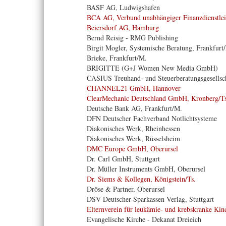
BASF AG, Ludwigshafen
BCA AG, Verbund unabhängiger Finanzdienstlei
Beiersdorf AG, Hamburg
Bernd Reisig - RMG Publishing
Birgit Mogler, Systemische Beratung, Frankfurt
Brieke, Frankfurt/M.
BRIGITTE (G+J Women New Media GmbH)
CASIUS Treuhand- und Steuerberatungsgesellsc
CHANNEL21 GmbH, Hannover
ClearMechanic Deutschland GmbH, Kronberg/Ts
Deutsche Bank AG, Frankfurt/M.
DFN Deutscher Fachverband Notlichtsysteme
Diakonisches Werk, Rheinhessen
Diakonisches Werk, Rüsselsheim
DMC Europe GmbH, Oberursel
Dr. Carl GmbH, Stuttgart
Dr. Müller Instruments GmbH, Oberursel
Dr. Siems & Kollegen, Königstein/Ts.
Dröse & Partner, Oberursel
DSV Deutscher Sparkassen Verlag, Stuttgart
Elternverein für leukämie- und krebskranke Kind
Evangelische Kirche - Dekanat Dreieich