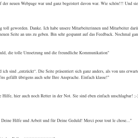
uf der neuen Webpage war und ganz begeistert davon war. Wie schön!!! Und sie s
ig toll geworden. Danke. Ich habe unsere Mitarbeiterinnen und Mitarbeiter dar
euen Seite an uns zu geben. Bin sehr gespannt auf das Feedback. Nochmal ganz
duld, die tolle Umsetzung und die freundliche Kommunikation"
d ich sind „entzückt“. Die Seite präsentiert sich ganz anders, als von uns erw
s gefällt übrigens auch sehr Ihre Ansprache. Einfach klasse!"
 Hilfe, hier auch noch Retter in der Not. Sie sind eben einfach unschlagbar! ;-
r Deine Hilfe und Arbeit und für Deine Geduld! Merci pour tout le chose..."