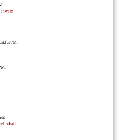
M.
Schweiz
ankfurt/M.
n
/M.
ien
ellschaft