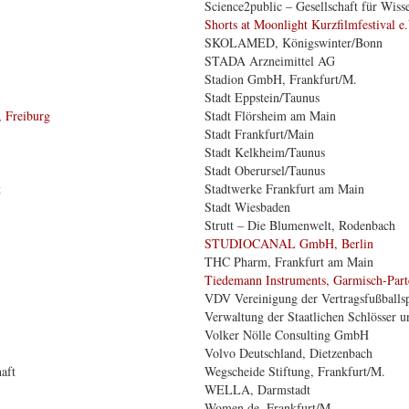
Science2public – Gesellschaft für Wis
Shorts at Moonlight Kurzfilmfestival e
SKOLAMED, Königswinter/Bonn
STADA Arzneimittel AG
Stadion GmbH, Frankfurt/M.
Stadt Eppstein/Taunus
, Freiburg
Stadt Flörsheim am Main
Stadt Frankfurt/Main
Stadt Kelkheim/Taunus
Stadt Oberursel/Taunus
t
Stadtwerke Frankfurt am Main
Stadt Wiesbaden
Strutt – Die Blumenwelt, Rodenbach
STUDIOCANAL GmbH, Berlin
THC Pharm, Frankfurt am Main
Tiedemann Instruments, Garmisch-Part
VDV Vereinigung der Vertragsfußballsp
Verwaltung der Staatlichen Schlösser 
Volker Nölle Consulting GmbH
Volvo Deutschland, Dietzenbach
haft
Wegscheide Stiftung, Frankfurt/M.
WELLA, Darmstadt
Women.de, Frankfurt/M.