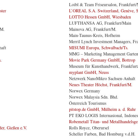
Loibl & Team Friseursalon, Frankfurt/
ster
L’OREAL S.A. Switzerland, Genève, 
LOTTO Hessen GmbH, Wiesbaden
LUFTHANSA AG, Frankfurt/Main
/M.
Mainova AG, Frankfurt/M.
Main-Taunus-Kreis, Hofheim
Merril Lynch Investment Managers, Fr
haft
MISUMI Europa, Schwalbach/Ts.
MMG – Marketing Management Garte
.
Movie Park Germany GmbH, Bottrop
Museum für Kunsthandwerk, Frankfurt
myplant GmbH, Neuss
Netzwerk NanoMikro Sachsen-Anhalt
Neues Theater Höchst, Frankfurt/M.
Norwex Germany
Norwex Malaysia Sdn. Bhd.
Österreich Tourismus
pitstop.de GmbH, Mülheim a. d. Ruhr
PT EKO LOGIS Internasional, Indones
Robemetall Titan- und Metallhandelsges
er, Gießen e.V.
Rolls Royce, Oberursel
Scheller Farben, Bad Homburg v.d.H.