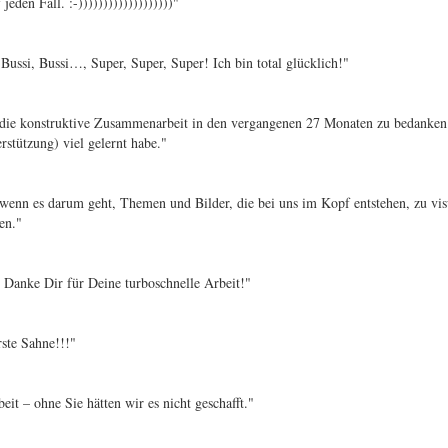
jeden Fall. :-)))))))))))))))))))"
 Bussi, Bussi…, Super, Super, Super! Ich bin total glücklich!"
für die konstruktive Zusammenarbeit in den vergangenen 27 Monaten zu bedanken.
rstützung) viel gelernt habe."
r, wenn es darum geht, Themen und Bilder, die bei uns im Kopf entstehen, zu v
hen."
-) Danke Dir für Deine turboschnelle Arbeit!"
erste Sahne!!!"
eit – ohne Sie hätten wir es nicht geschafft."