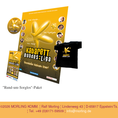
"Rund-um-Sorglos"-Paket
©2026 MORLING KOMM. ¦ Ralf Morling ¦ Lindenweg 43 ¦ D-65817 Eppstein/Ts.
¦ Tel. +49 (0)6171-59509 ¦
info@morling.de